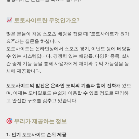
토토사이트란 무엇인가요?
많은 분들이 처음 스포츠 베팅을 접할 때 “토토사이트가 뭔가
요?”라는 질문을 하십니다.
토토사이트는 온라인상에서 스포츠 경기, 이벤트 등에 베팅할
수 있는 시스템입니다. 경쟁력 있는 배당률, 다양한 종목, 실시
간 중계 기능 등을 통해 사용자에게 재미와 수익 가능성을 동
시에 제공합니다.
토토사이트의 발전은 온라인 도박의 기술과 함께 진화
해 왔으
며, 이제는 모바일로도 손쉽게 이용할 수 있을 정도로 편리하
고 안전한 구조를 갖추고 있습니다.
우리가 제공하는 정보
1. 인기 토토사이트 순위 제공