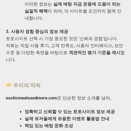
이러한 정보는
실제 베팅 자금 운용에 도움이 되는
실질적 혜택
이 되며, 각 사이트별 조건까지 함께 안
내합니다.
3. 사용자 경험 중심의 정보 제공
토토사이트 선택 시 가장 중요한 것은 ‘신뢰와 경험’입니다.
저희는 직접 사용 후기, 고객 만족도, 사용자 인터페이스, 보안
수준 등 다양한 측면을 바탕으로
객관적인 평가 기준을 제시
합
니다.
우리의 약속
exoticmeatsandmore.com
은 단순한 정보 소개를 넘어,
정확하고 신뢰할 수 있는 토토사이트 정보 제공
실제 유저들에게 유용한 이벤트 활용법 안내
책임 있는 베팅 문화 조성