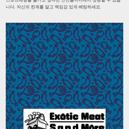
스포츠베팅
을 즐기고 싶다면
안전놀이터
에서 성공할 수 있습
니다. 자신의 한계를 알고 책임감 있게 베팅하세요.