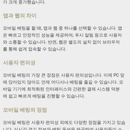
가 크게 증가했습니다.
앱과 웹의 차이
모바일 베팅을 할 때, 앱과 웹 중 하나를 선택할 수 있습니다. 앱
은 빠르고 안정적인 성능을 제공하며, 푸시 알림 등으로 사용자
와 소통할 수 있습니다. 반면, 웹은 별도의 설치 없이 브라우저
를 통해 쉽게 접속할 수 있습니다.
사용자 편의성
모바일 베팅의 가장 큰 장점은 사용자 편의성입니다. 이제 PC 앞
에 앉아있지 않아도 언제 어디서나 베팅을 즐길 수 있습니다. 모
바일 기기에 최적화된 인터페이스와 간편한 결제 시스템 덕분
에 쉽고 빠르게 베팅을 진행할 수 있습니다.
모바일 베팅의 장점
모바일 베팅은 사용자 편의성 외에도 다양한 장점을 가지고 있습
니다. 실시간 경기 정보와 베팅 옵션을 제공하여 사용자들이 스