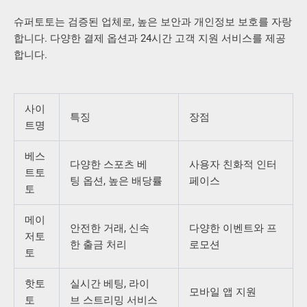
슈퍼토토는 검증된 업체로, 높은 보안과 개인정보 보호를 자랑
합니다. 다양한 결제 옵션과 24시간 고객 지원 서비스를 제공
합니다.
사이
특징
장점
트명
베스
다양한 스포츠 베
사용자 친화적 인터
트토
팅 옵션, 높은 배당률
페이스
토
메이
안전한 거래, 신속
다양한 이벤트와 프
저토
한 출금 처리
로모션
토
핫토
실시간 베팅, 라이
모바일 앱 지원
토
브 스트리밍 서비스