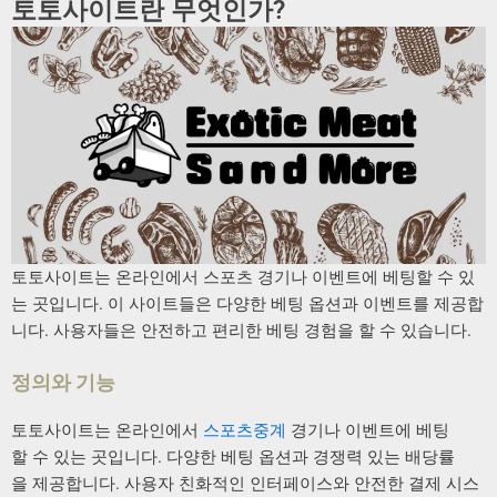
토토사이트란 무엇인가?
토토사이트는 온라인에서 스포츠 경기나 이벤트에 베팅할 수 있
는 곳입니다. 이 사이트들은 다양한 베팅 옵션과 이벤트를 제공합
니다. 사용자들은 안전하고 편리한 베팅 경험을 할 수 있습니다.
정의와 기능
토토사이트는 온라인에서
스포츠중계
경기나 이벤트에 베팅
할 수 있는 곳입니다. 다양한 베팅 옵션과 경쟁력 있는 배당률
을 제공합니다. 사용자 친화적인 인터페이스와 안전한 결제 시스