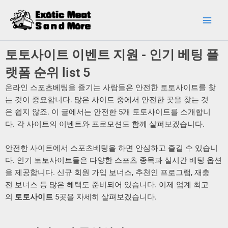
콘
Main
텐
Men
츠
로
토토사이트 이벤트 지원 - 인기 베팅 플
건
너
랫폼 순위 list 5
뛰
온라인 스포츠베팅을 즐기는 사람들은 안전한 토토사이트를 찾
기
는 것이 중요합니다. 많은 사이트 중에서 안전한 곳을 찾는 것
은 쉽지 않죠. 이 글에서는 안전한 5개 토토사이트를 소개합니
다. 각 사이트의 이벤트와 프로모션도 함께 살펴보겠습니다.
안전한 사이트에서 스포츠베팅을 하면 안심하고 즐길 수 있습니
다. 인기 토토사이트들은 다양한 스포츠 종목과 실시간 베팅 옵션
을 제공합니다. 신규 회원 가입 보너스, 추천인 프로그램, 재충
전 보너스 등 많은 혜택도 준비되어 있습니다. 이제 업계 최고
의
토토사이트
5곳을 자세히 살펴보겠습니다.