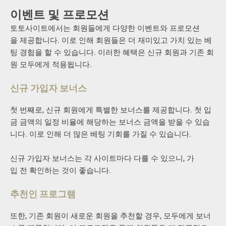
이벤트 및 프로모션
토토사이트에서는 회원들에게 다양한 이벤트와 프로모션
을 제공합니다. 이로 인해 회원들은 더 재미있고 가치 있는 베
팅 경험을 할 수 있습니다. 이러한 혜택은 신규 회원과 기존 회
원 모두에게 적용됩니다.
신규 가입자 보너스
첫 번째로, 신규 회원에게 특별한 보너스를 제공합니다. 첫 입
금 금액의 일정 비율에 해당하는 보너스 금액을 받을 수 있습
니다. 이로 인해 더 많은 베팅 기회를 가질 수 있습니다.
신규 가입자 보너스는 각 사이트마다 다를 수 있으니, 가
입 전 확인하는 것이 좋습니다.
추천인 프로그램
또한, 기존 회원이 새로운 회원을 추천할 경우, 모두에게 보너