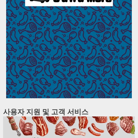
사용자 지원 및 고객 서비스