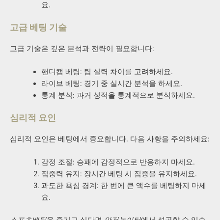
요.
고급 베팅 기술
고급 기술은 깊은 분석과 전략이 필요합니다:
핸디캡 베팅: 팀 실력 차이를 고려하세요.
라이브 베팅: 경기 중 실시간 분석을 하세요.
통계 분석: 과거 성적을 통계적으로 분석하세요.
심리적 요인
심리적 요인은 베팅에서 중요합니다. 다음 사항을 주의하세요:
감정 조절: 승패에 감정적으로 반응하지 마세요.
집중력 유지: 장시간 베팅 시 집중을 유지하세요.
과도한 욕심 경계: 한 번에 큰 액수를 베팅하지 마세
요.