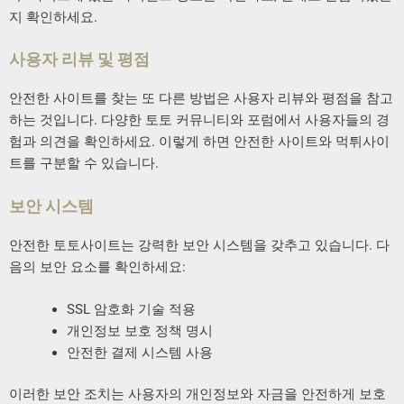
지 확인하세요.
사용자 리뷰 및 평점
안전한 사이트를 찾는 또 다른 방법은 사용자 리뷰와 평점을 참고
하는 것입니다. 다양한 토토 커뮤니티와 포럼에서 사용자들의 경
험과 의견을 확인하세요. 이렇게 하면 안전한 사이트와 먹튀사이
트를 구분할 수 있습니다.
보안 시스템
안전한 토토사이트는 강력한 보안 시스템을 갖추고 있습니다. 다
음의 보안 요소를 확인하세요:
SSL 암호화 기술 적용
개인정보 보호 정책 명시
안전한 결제 시스템 사용
이러한 보안 조치는 사용자의 개인정보와 자금을 안전하게 보호